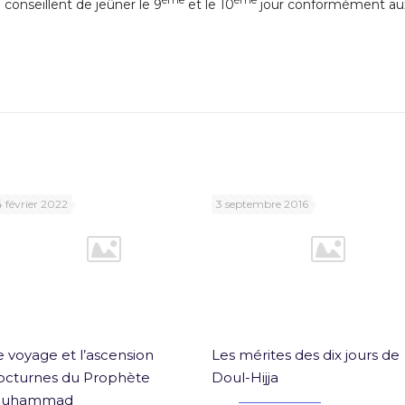
ème
ème
 conseillent de jeûner le 9
et le 10
jour conformément aux
4 février 2022
3 septembre 2016
e voyage et l’ascension
Les mérites des dix jours de
octurnes du Prophète
Doul-Hijja
uhammad