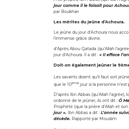
jour comme il le faisait pour Achour
par Boukhari
Les mérites du jeûne d’Achoura.
Le jeûne du jour d’Achoura nous acc
l’immense grâce divine.
d’Après Abou Qatada (qu’Allah l’agrée),
jour d’Achoura. Il a dit :
« Il efface l’
Doit-on également jeûner le 9ème
Les savants disent qu’il faut soit jeûn
ème
que le 10
jour si la personne n’est
D’après Ibn Abbas (qu’Allah l’agrée), l
ordonné de le jeûner, ils ont dit :
Ô Mes
Prophète (que la prière d’Allah et son sa
jour ».
Ibn Abbas a dit :
L’année suiva
décède.
Rapporté par Mouslim