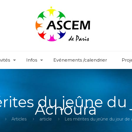
vités
Infos
Evénements /calendrier
Proj
rites du jeûne du 
Achoura
Articles
article
Les mérites du jeûne du jour de