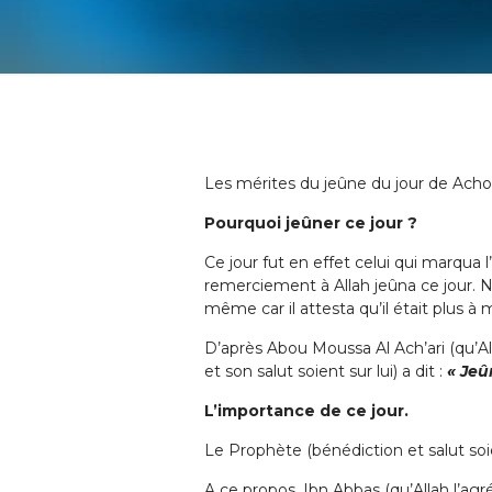
Les mérites du jeûne du jour de Acho
Pourquoi jeûner ce jour ?
Ce jour fut en effet celui qui marqua 
remerciement à Allah jeûna ce jour. N
même car il attesta qu’il était plus 
D’après Abou Moussa Al Ach’ari (qu’Alla
et son salut soient sur lui) a dit :
« Jeû
L’importance de ce jour.
Le Prophète (bénédiction et salut soie
A ce propos, Ibn Abbas (qu’Allah l’agré