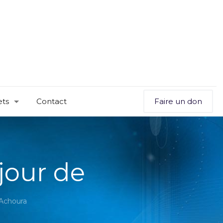
ets
Contact
Faire un don
jour de
 Achoura