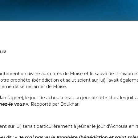
ura
l’intervention divine aux côtés de Moïse et le sauva de Pharaon e
otre prophète (bénédiction et salut soient sur lui) l’avait égale
à même de se réclamer de Moïse.
h l’agrée), le jour de achoura était un jour de fête chez les juifs 
nez-le vous ».
Rapporté par Boukhari
nt sur lui) tenait particulièrement à jeûner le jour d’Achoura en
e) dit :
« Je n’ai pas vu le Prophète (bénédiction et salut soien