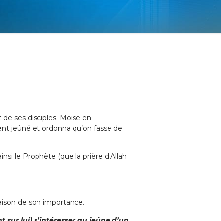
t de ses disciples. Moïse en
ment jeûné et ordonna qu’on fasse de
ainsi le Prophète (que la prière d’Allah
 raison de son importance.
t sur lui) s’intéresser au jeûne d’un